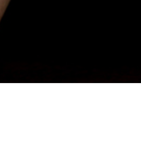
[inwave_infor_banner title=”Men Class” description=”Lorem
ipsum dolor sit amet, consectetur adi sollicitudin. Suspendisse